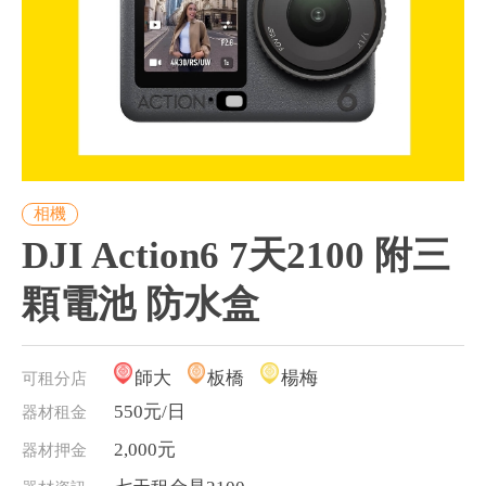
相機
DJI Action6 7天2100 附三
顆電池 防水盒
師大
板橋
楊梅
可租分店
550元/日
器材租金
2,000元
器材押金