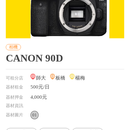
相機
CANON 90D
師大
板橋
楊梅
可租分店
500元/日
器材租金
4,000元
器材押金
器材資訊
器材圖片
01