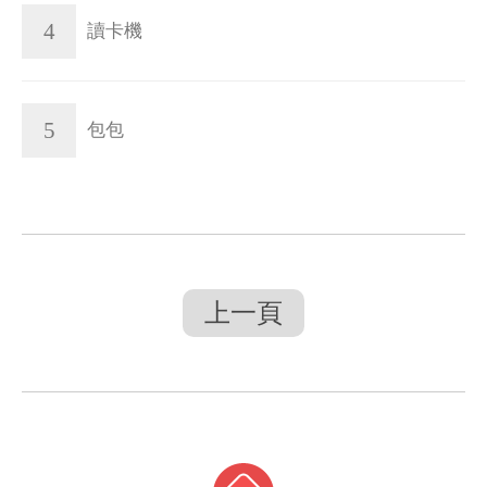
4
讀卡機
5
包包
上一頁